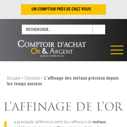
UN COMPTOIR PRÈS DE CHEZ VOUS
Nantes – Jean-Jacques Rousseau
Rechercher :
Nantes – Saint-Pierre
Les Sables-d’Olonne
Tours
La Rochelle
La Roche/Yon
Rennes
Accueil
>
Conseils
>
L’affinage des métaux précieux depuis
les temps anciens
L’AFFINAGE DE L’OR
a principale différence entre les raffineurs de
métaux