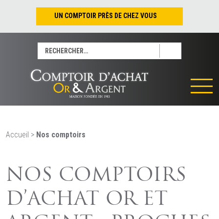
UN COMPTOIR PRÈS DE CHEZ VOUS
Nantes – Jean-Jacques Rousseau
Rechercher :
Nantes – Saint-Pierre
Les Sables-d’Olonne
Tours
La Rochelle
La Roche/Yon
Rennes
Accueil
>
Nos comptoirs
NOS COMPTOIRS
D’ACHAT OR ET