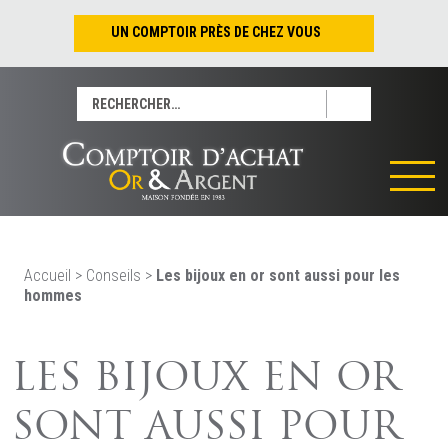
UN COMPTOIR PRÈS DE CHEZ VOUS
Nantes – Jean-Jacques Rousseau
Rechercher :
Nantes – Saint-Pierre
Les Sables-d’Olonne
Tours
La Rochelle
La Roche/Yon
Rennes
Accueil
>
Conseils
>
Les bijoux en or sont aussi pour les
hommes
LES BIJOUX EN OR
SONT AUSSI POUR