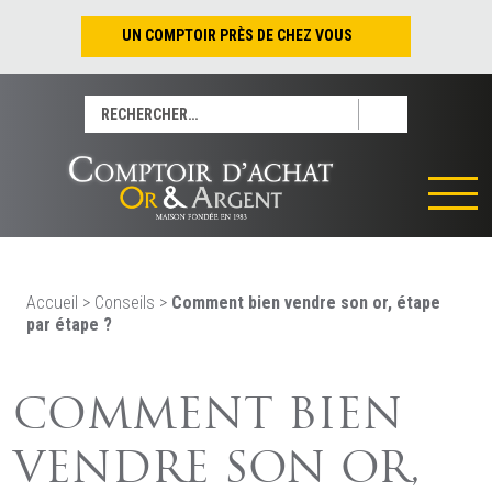
UN COMPTOIR PRÈS DE CHEZ VOUS
Nantes – Jean-Jacques Rousseau
Rechercher :
Nantes – Saint-Pierre
Les Sables-d’Olonne
Tours
La Rochelle
La Roche/Yon
Rennes
Accueil
>
Conseils
>
Comment bien vendre son or, étape
par étape ?
COMMENT BIEN
VENDRE SON OR,