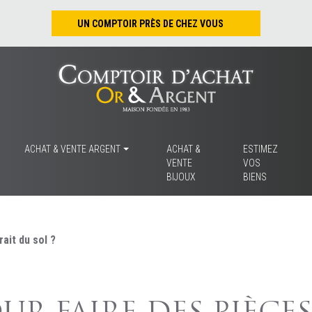
UN COMPTOIR PRÈS DE CHEZ VOUS
Nantes – Jean-Jacques Rousseau
Nantes – Saint-Pierre
Les Sables-d’Olonne
Tours
La Rochelle
ACHAT & VENTE ARGENT
ACHAT &
ESTIMEZ
VENTE
VOS
La Roche/Yon
BIJOUX
BIENS
Rennes
ait du sol ?