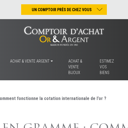
UN COMPTOIR PRÈS DE CHEZ VOUS
Nantes – Jean-Jacques Rousseau
Nantes – Saint-Pierre
Les Sables-d’Olonne
Tours
La Rochelle
ACHAT & VENTE ARGENT
ACHAT &
ESTIMEZ
VENTE
VOS
La Roche/Yon
BIJOUX
BIENS
Rennes
omment fonctionne la cotation internationale de l’or ?