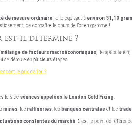
té de mesure ordinaire
: elle équivaut à
environ 31,10 gra
estissement, de connaître le cours de l’or en gramme !
 est-il déterminé ?
n
mélange de facteurs macroéconomiques
, de spéculation
i se déroule en plusieurs étapes.
encent le prix de l’or ?
res lors de
séances appelées le London Gold Fixing.
es
mines
, les
raffineries
, les
banques centrales
et les
trade
ctuations constantes du marché
. C’est le point de référen