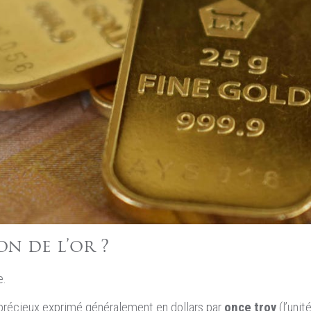
on de l’or ?
e.
 précieux exprimé généralement en dollars par
once troy
(l’uni