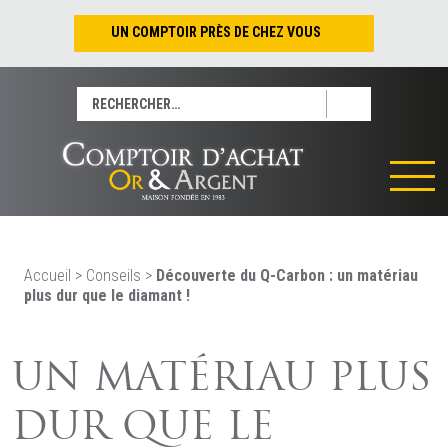
UN COMPTOIR PRÈS DE CHEZ VOUS
Nantes – Jean-Jacques Rousseau
Rechercher :
Nantes – Saint-Pierre
Les Sables-d’Olonne
Tours
La Rochelle
La Roche/Yon
Rennes
Accueil
>
Conseils
>
Découverte du Q-Carbon : un matériau
plus dur que le diamant !
UN MATÉRIAU PLUS
DUR QUE LE