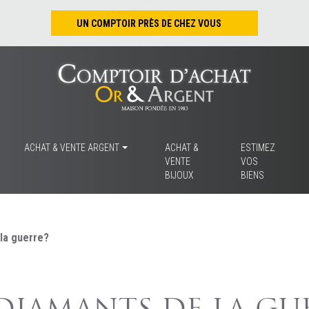
UN COMPTOIR PRÈS DE CHEZ VOUS
Nantes – Jean-Jacques Rousseau
Nantes – Saint-Pierre
Les Sables-d’Olonne
Tours
La Rochelle
ACHAT & VENTE ARGENT
ACHAT &
ESTIMEZ
VENTE
VOS
La Roche/Yon
BIJOUX
BIENS
Rennes
 la guerre?