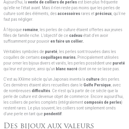
Aujourd’hui, la
vente de colliers de perles
est bien plus fréquente
qu’elle ne l’était avant. Mais il n’en reste pas moins que les perles de
culture sont des éléments, des
accessoires
rares et
précieux
, qu’il ne
faut pas négliger.
À l’époque
romaine
, les perles de culture étaient offertes aux jeunes
filles de famille riche. L’objectif de ce
cadeau
était d’en avoir
suffisamment pour pouvoir
en faire un collier.
Véritables symboles de
pureté
, les perles sont trouvées dans les
coquilles de certains
coquillages marins.
Principalement utilisées
pour orner les bijoux divers et variés, les perles possèdent une
pureté
qui leur est propre, ainsi qu’un
blanc nacré
dont on ne se lasse pas.
C’est au XXème siècle qu’un Japonais inventa la
culture
des perles.
Ces dernières étaient alors recueillies dans le
Golfe Persique
, avec
de nombreuses
difficultés
. Ce n’est qu’à partir de ce siècle que la
perle de culture est devenue objet de commerce. Encore aujourd’hui,
les colliers de perles complets (intégralement
composés de perles
)
restent rares. Le plus souvent, les colliers sont simplement ornés
d’une perle en tant que
pendentif
.
Des bijoux aux valeurs