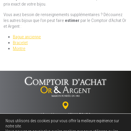
prix exact de votre bijou.
Vous avez besoin de renseignements supplémentaires ? Découvrez
les autres bijoux que l’on peut faire
estimer
par le Comptoir d’Achat Or
et Argent :
Bague ancienne
Bracelet
Montre
18 rue Marceau - 37000 TOURS
Nous utilisons des cookies pour vous offrir la meilleure expérience sur
notre site.