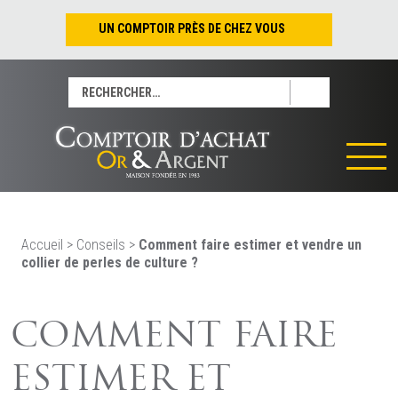
UN COMPTOIR PRÈS DE CHEZ VOUS
Nantes – Jean-Jacques Rousseau
Rechercher :
Nantes – Saint-Pierre
Les Sables-d’Olonne
Tours
La Rochelle
La Roche/Yon
Rennes
Accueil
>
Conseils
>
Comment faire estimer et vendre un
collier de perles de culture ?
COMMENT FAIRE
ESTIMER ET