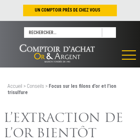
UN COMPTOIR PRÈS DE CHEZ VOUS
Nantes – Jean-Jacques Rousseau
Rechercher :
Nantes – Saint-Pierre
Les Sables-d’Olonne
Tours
La Rochelle
La Roche/Yon
Rennes
Accueil
>
Conseils
>
Focus sur les filons d’or et l’ion
trisulfure
L’EXTRACTION DE
L’OR BIENTÔT