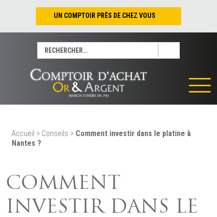
UN COMPTOIR PRÈS DE CHEZ VOUS
Nantes – Jean-Jacques Rousseau
Rechercher :
Nantes – Saint-Pierre
Les Sables-d’Olonne
Tours
La Rochelle
La Roche/Yon
Rennes
Accueil
>
Conseils
>
Comment investir dans le platine à
Nantes ?
COMMENT
INVESTIR DANS LE