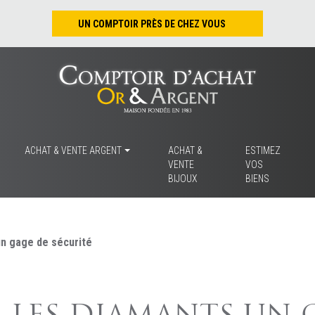
UN COMPTOIR PRÈS DE CHEZ VOUS
Nantes – Jean-Jacques Rousseau
Nantes – Saint-Pierre
Les Sables-d’Olonne
Tours
La Rochelle
ACHAT & VENTE ARGENT
ACHAT &
ESTIMEZ
VENTE
VOS
La Roche/Yon
BIJOUX
BIENS
Rennes
un gage de sécurité