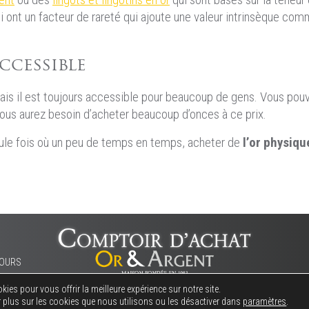
 ont un facteur de rareté qui ajoute une valeur intrinsèque com
ccessible
 mais il est toujours accessible pour beaucoup de gens. Vous pou
 vous aurez besoin d’acheter beaucoup d’onces à ce prix.
eule fois où un peu de temps en temps, acheter de
l’or physiqu
 TOURS
ies pour vous offrir la meilleure expérience sur notre site.
plus sur les cookies que nous utilisons ou les désactiver dans
paramètres
.
© 2026
Comptoir d’Achat Or et Argent •
Conditions générales d’utilisation (CGU)
•
Mentions légales
•
Plan du site