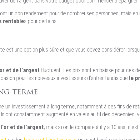
ouver de l’argent dans votre budget pour commencer à épargner.
ls ont un bon rendement pour de nombreuses personnes, mais en 
 rentable
s pour certains.
ite est une option plus sûre et que vous devez considérer lorsqu
’or et de l’argent
fluctuent. Les prix sont en baisse pour ces 
occasion pour les nouveaux investisseurs d’entrer tandis que
le pr
ong terme
me un investissement à long terme, notamment à des fins de ret
ils ont constamment augmenté en valeur au fil des décennies, vo
e
l’or et de l’argent
, mais si on le compare à il y a 10 ans, il es
ent
ou des
lingots et lingotins en or
qui sont basés sur la teneu