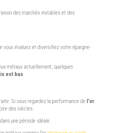
raison des marchés instables et des
e vous évaluez et diversifiez votre épargne-
deux métaux actuellement, quelques
ix est bas
.
raite. Si vous regardez la performance de
l’or
ire des siècles.
t dans une période idéale.
r en métaux comme l’or
américain ou eagls