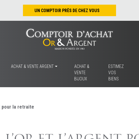
UN COMPTOIR PRÈS DE CHEZ VOUS
Nantes – Jean-Jacques Rousseau
Nantes – Saint-Pierre
Les Sables-d’Olonne
Tours
La Rochelle
ACHAT & VENTE ARGENT
ACHAT &
ESTIMEZ
VENTE
VOS
La Roche/Yon
BIJOUX
BIENS
Rennes
t pour la retraite