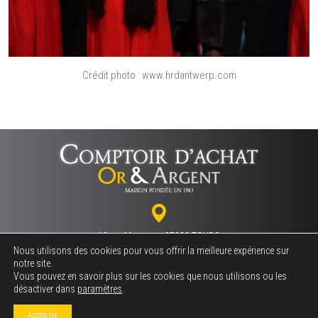
Crédit photo : www.hrdantwerp.com
18 rue Marceau - 37000 TOURS
Nous utilisons des cookies pour vous offrir la meilleure expérience sur
notre site.
Vous pouvez en savoir plus sur les cookies que nous utilisons ou les
02 47 64 06 06
désactiver dans
paramètres
.
Accepter