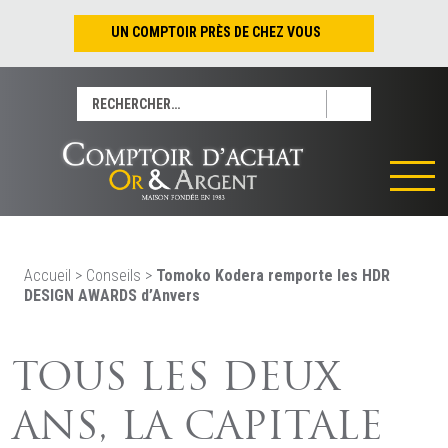
UN COMPTOIR PRÈS DE CHEZ VOUS
Nantes – Jean-Jacques Rousseau
Rechercher :
Nantes – Saint-Pierre
Les Sables-d’Olonne
Tours
La Rochelle
La Roche/Yon
Rennes
Accueil
>
Conseils
>
Tomoko Kodera remporte les HDR
DESIGN AWARDS d’Anvers
TOUS LES DEUX
ANS, LA CAPITALE