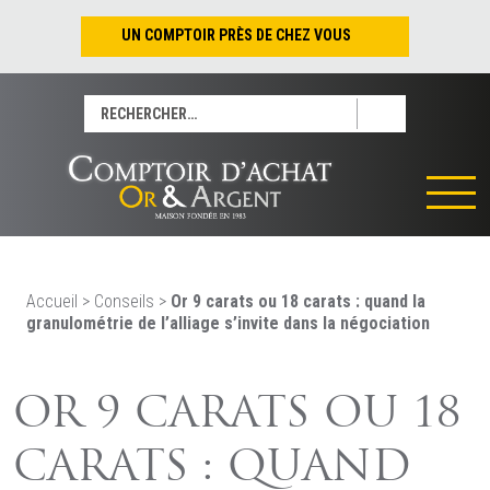
UN COMPTOIR PRÈS DE CHEZ VOUS
Nantes – Jean-Jacques Rousseau
Rechercher :
Nantes – Saint-Pierre
Les Sables-d’Olonne
Tours
La Rochelle
La Roche/Yon
Rennes
Accueil
>
Conseils
>
Or 9 carats ou 18 carats : quand la
granulométrie de l’alliage s’invite dans la négociation
OR 9 CARATS OU 18
CARATS : QUAND