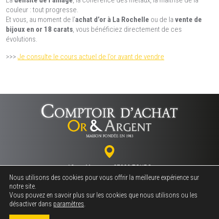
La
densité de l’alliage
, la cohérence des métaux, la maîtrise de la
couleur : tout progresse.
Et vous, au moment de l’
achat d’or à La Rochelle
ou de la
vente de
bijoux en or 18 carats
, vous bénéficiez directement de ces
évolutions.
>>>
Je consulte le cours actuel de l’or avant de vendre
18 rue Marceau - 37000 TOURS
Nous utilisons des cookies pour vous offrir la meilleure expérience sur
notre site.
Vous pouvez en savoir plus sur les cookies que nous utilisons ou les
02 47 64 06 06
désactiver dans
paramètres
.