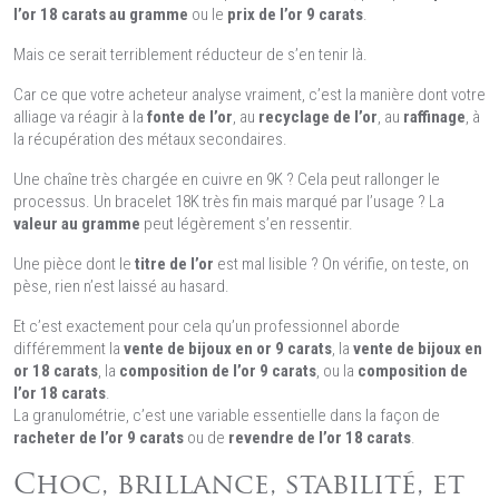
l’or 18 carats au gramme
ou le
prix de l’or 9 carats
.
Mais ce serait terriblement réducteur de s’en tenir là.
Car ce que votre acheteur analyse vraiment, c’est la manière dont votre
alliage va réagir à la
fonte de l’or
, au
recyclage de l’or
, au
raffinage
, à
la récupération des métaux secondaires.
Une chaîne très chargée en cuivre en 9K ? Cela peut rallonger le
processus. Un bracelet 18K très fin mais marqué par l’usage ? La
valeur au gramme
peut légèrement s’en ressentir.
Une pièce dont le
titre de l’or
est mal lisible ? On vérifie, on teste, on
pèse, rien n’est laissé au hasard.
Et c’est exactement pour cela qu’un professionnel aborde
différemment la
vente de bijoux en or 9 carats
, la
vente de bijoux en
or 18 carats
, la
composition de l’or 9 carats
, ou la
composition de
l’or 18 carats
.
La granulométrie, c’est une variable essentielle dans la façon de
racheter de l’or 9 carats
ou de
revendre de l’or 18 carats
.
Choc, brillance, stabilité, et