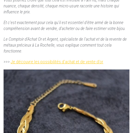
Vous pourriez croire que tout cela est invisible à l’œil nu, mais chaque
nuance, chaque densité, chaque micro-usure raconte une histoire qui
influence le prix.
Et c’est exactement pour cela qu’il est essentiel d’être armé de la bonne
compréhension avant de vendre, d’acheter ou de faire estimer votre bijou.
Le Comptoir d’Achat Or et Argent, spécialiste de l’achat et de la revente de
métaux précieux à La Rochelle, vous explique comment tout cela
fonctionne.
>>>
Je découvre les possibilités d’achat et de vente d’or