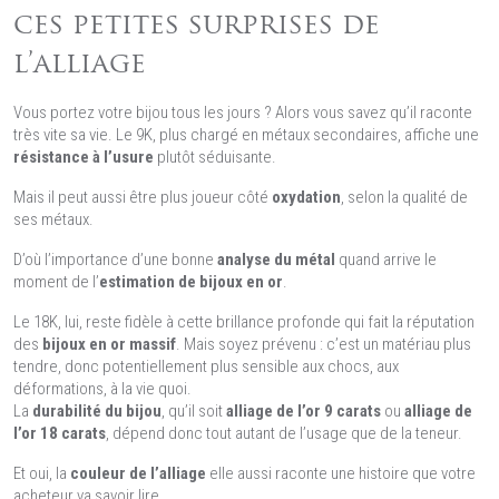
ces petites surprises de
l’alliage
Vous portez votre bijou tous les jours ? Alors vous savez qu’il raconte
très vite sa vie. Le 9K, plus chargé en métaux secondaires, affiche une
résistance à l’usure
plutôt séduisante.
Mais il peut aussi être plus joueur côté
oxydation
, selon la qualité de
ses métaux.
D’où l’importance d’une bonne
analyse du métal
quand arrive le
moment de l’
estimation de bijoux en or
.
Le 18K, lui, reste fidèle à cette brillance profonde qui fait la réputation
des
bijoux en or massif
. Mais soyez prévenu : c’est un matériau plus
tendre, donc potentiellement plus sensible aux chocs, aux
déformations, à la vie quoi.
La
durabilité du bijou
, qu’il soit
alliage de l’or 9 carats
ou
alliage de
l’or 18 carats
, dépend donc tout autant de l’usage que de la teneur.
Et oui, la
couleur de l’alliage
elle aussi raconte une histoire que votre
acheteur va savoir lire.