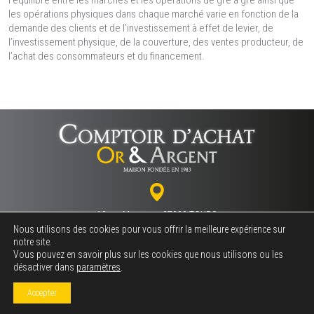
l’équilibre entre les marchés et les opérations de gré à gré ainsi que
les opérations physiques dans chaque marché varie en fonction de la
demande des clients et de l’investissement à effet de levier, de
l’investissement physique, de la couverture, des ventes producteur, de
l’achat des consommateurs et du financement.
18 rue Marceau - 37000 TOURS
Nous utilisons des cookies pour vous offrir la meilleure expérience sur
notre site.
Vous pouvez en savoir plus sur les cookies que nous utilisons ou les
02 47 64 06 06
désactiver dans
paramètres
.
Accepter
© 2026
Comptoir d’Achat Or et Argent •
Conditions générales d’utilisation (CGU)
•
Mentions légales
•
Plan du site