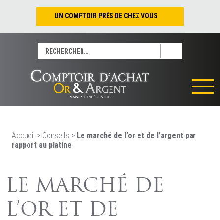
UN COMPTOIR PRÈS DE CHEZ VOUS
Nantes – Jean-Jacques Rousseau
Rechercher :
Nantes – Saint-Pierre
Les Sables-d’Olonne
Tours
La Rochelle
La Roche/Yon
Rennes
Accueil
>
Conseils
>
Le marché de l’or et de l’argent par
rapport au platine
LE MARCHÉ DE
L’OR ET DE