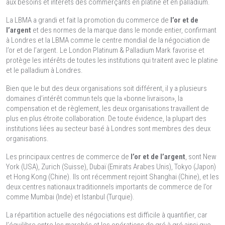
aux besoins et intérêts des commerçants en platine et en palladium.
La LBMA a grandi et fait la promotion du commerce de
l’or et de
l’argent
et des normes de la marque dans le monde entier, confirmant
à Londres et la LBMA comme le centre mondial de la négociation de
l’or et de l’argent. Le London Platinum & Palladium Mark favorise et
protège les intérêts de toutes les institutions qui traitent avec le platine
et le palladium à Londres.
Bien que le but des deux organisations soit différent, il y a plusieurs
domaines d’intérêt commun tels que la «bonne livraison», la
compensation et de règlement, les deux organisations travaillent de
plus en plus étroite collaboration. De toute évidence, la plupart des
institutions liées au secteur basé à Londres sont membres des deux
organisations.
Les principaux centres de commerce de
l’or et de l’argent
, sont New
York (USA), Zurich (Suisse), Dubaï (Emirats Arabes Unis), Tokyo (Japon)
et Hong Kong (Chine). Ils ont récemment rejoint Shanghai (Chine), et les
deux centres nationaux traditionnels importants de commerce de l’or
comme Mumbai (Inde) et Istanbul (Turquie).
La répartition actuelle des négociations est difficile à quantifier, car