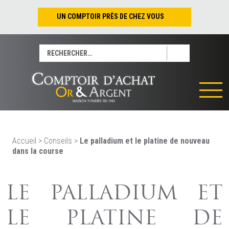
UN COMPTOIR PRÈS DE CHEZ VOUS
Nantes – Jean-Jacques Rousseau
Rechercher :
Nantes – Saint-Pierre
Les Sables-d’Olonne
Tours
La Rochelle
La Roche/Yon
Rennes
Accueil
>
Conseils
>
Le palladium et le platine de nouveau
dans la course
LE PALLADIUM ET
LE PLATINE DE