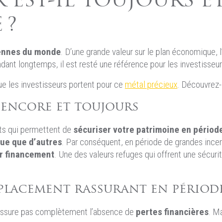
 EST-IL TOUJOURS 
 ?
iennes du monde
. D’une grande valeur sur le plan économique, l
dant longtemps, il est resté une référence pour les investisseur
ue les investisseurs portent pour ce
métal précieux
. Découvrez-l
e encore et toujours
nts qui permettent de
sécuriser votre patrimoine en périod
que que d’autres
. Par conséquent, en période de grandes incert
ur financement
. Une des valeurs refuges qui offrent une sécur
 placement rassurant en période
 n’assure pas complètement l’absence de
pertes financières
. M