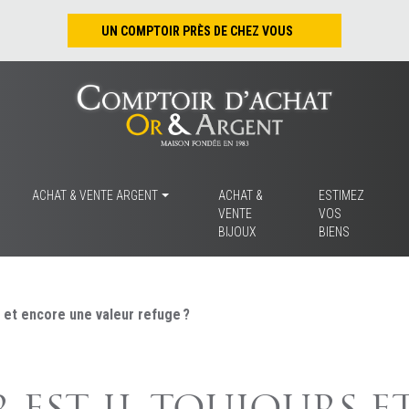
UN COMPTOIR PRÈS DE CHEZ VOUS
Nantes – Jean-Jacques Rousseau
Nantes – Saint-Pierre
Les Sables-d’Olonne
Tours
La Rochelle
ACHAT & VENTE ARGENT
ACHAT &
ESTIMEZ
VENTE
VOS
La Roche/Yon
BIJOUX
BIENS
Rennes
s et encore une valeur refuge ?