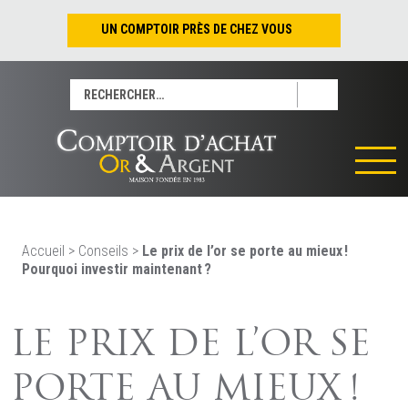
UN COMPTOIR PRÈS DE CHEZ VOUS
Nantes – Jean-Jacques Rousseau
Rechercher :
Nantes – Saint-Pierre
Les Sables-d’Olonne
Tours
La Rochelle
La Roche/Yon
Rennes
Accueil
>
Conseils
>
Le prix de l’or se porte au mieux !
Pourquoi investir maintenant ?
LE PRIX DE L’OR SE
PORTE AU MIEUX !