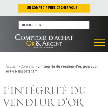
UN COMPTOIR PRÈS DE CHEZ VOUS
Nantes – Jean-Jacques Rousseau
Rechercher :
Nantes – Saint-Pierre
Les Sables-d’Olonne
Tours
La Rochelle
La Roche/Yon
Rennes
Accueil
>
Conseils
>
L’intégrité du vendeur d’or, pourquoi
est-ce important ?
L’INTÉGRITÉ DU
VENDEUR D’OR,