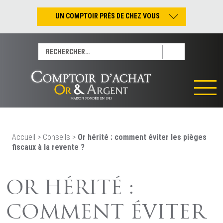
UN COMPTOIR PRÈS DE CHEZ VOUS
Nantes – Jean-Jacques Rousseau
Rechercher :
Nantes – Saint-Pierre
Les Sables-d’Olonne
Tours
La Rochelle
La Roche/Yon
Rennes
Accueil
>
Conseils
>
Or hérité : comment éviter les pièges
fiscaux à la revente ?
OR HÉRITÉ :
COMMENT ÉVITER