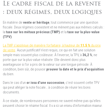
Le cadre fiscal de la revente
: deux régimes, deux logiques
En matière de
vente or héritage
, tout commence par une question
fiscale. Deux régimes coexistent et ne mènent pas aux mêmes calculs :
la
taxe sur les métaux précieux (TMP)
et la
taxe sur la plus-value
(TPV)
.
La TMP s’applique de manière forfaitaire, à hauteur de
11,5 %
du prix
de vente
. Aucun justificatif n’est requis, ce qui en fait une solution
simple mais souvent plus coûteuse. À l’inverse, la TPV, à
36,2 %
, ne
porte que sur la plus-value réalisée. Elle devient donc plus
avantageuse si l’or a pris de la valeur sur une longue période. À
condition, bien sûr, de pouvoir
prouver la date et le prix d’acquisition
du bien.
Dans le cas d’un
or issu d’une succession
, c’est souvent cette TPV
qui peut alléger la note fiscale… à condition de réunir les bons
documents.
À ce stade, de nombreuses personnes ne savent même pas qu’elles
peuvent choisir le régime fiscal. Il y a ici un enjeu d’information majeur.