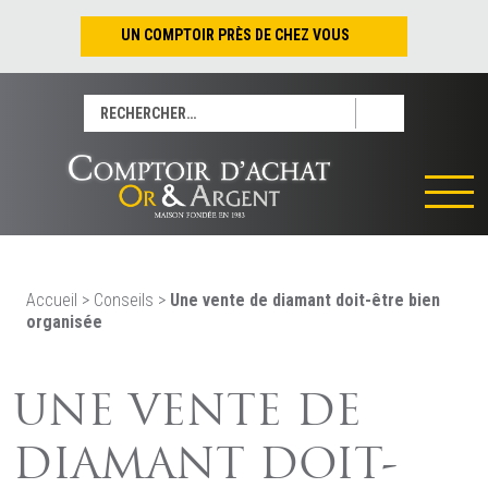
UN COMPTOIR PRÈS DE CHEZ VOUS
Nantes – Jean-Jacques Rousseau
Rechercher :
Nantes – Saint-Pierre
Les Sables-d’Olonne
Tours
La Rochelle
La Roche/Yon
Rennes
Accueil
>
Conseils
>
Une vente de diamant doit-être bien
organisée
UNE VENTE DE
DIAMANT DOIT-