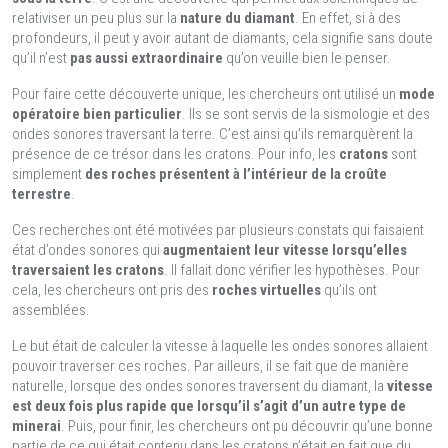
relativiser un peu plus sur la
nature du diamant
. En effet, si à des
profondeurs, il peut y avoir autant de diamants, cela signifie sans doute
qu’il n’est
pas aussi extraordinaire
qu’on veuille bien le penser.
Pour faire cette découverte unique, les chercheurs ont utilisé un
mode
opératoire bien particulier
. Ils se sont servis de la sismologie et des
ondes sonores traversant la terre. C’est ainsi qu’ils remarquèrent la
présence de ce trésor dans les cratons. Pour info, les
cratons
sont
simplement
des roches présentent à l’intérieur de la croûte
terrestre
.
Ces recherches ont été motivées par plusieurs constats qui faisaient
état d’ondes sonores qui
augmentaient leur vitesse lorsqu’elles
traversaient les cratons
. Il fallait donc vérifier les hypothèses. Pour
cela, les chercheurs ont pris des
roches virtuelles
qu’ils ont
assemblées.
Le but était de calculer la vitesse à laquelle les ondes sonores allaient
pouvoir traverser ces roches. Par ailleurs, il se fait que de manière
naturelle, lorsque des ondes sonores traversent du diamant, la
vitesse
est deux fois plus rapide que lorsqu’il s’agit d’un autre type de
minerai
. Puis, pour finir, les chercheurs ont pu découvrir qu’une bonne
partie de ce qui était contenu dans les cratons n’était en fait que du