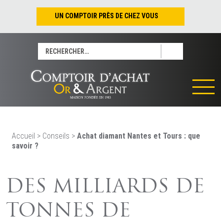
UN COMPTOIR PRÈS DE CHEZ VOUS
Nantes – Jean-Jacques Rousseau
Rechercher :
Nantes – Saint-Pierre
Les Sables-d’Olonne
Tours
La Rochelle
La Roche/Yon
Rennes
Accueil
>
Conseils
>
Achat diamant Nantes et Tours : que
savoir ?
DES MILLIARDS DE
TONNES DE