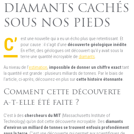
DIAMANTS CACHÉS
SOUS NOS PIEDS
C’
est une nouvelle qui a eu un écho plus que retentissant. Et
pour cause : il s’agit d’une
découverte géologique inédite
.
En effet, des géologues ont découvert qu’il y avait sous la
terre une quantité incroyable de
diamants
.
Au niveau de l’
estimation
,
impossible de donner un chiffre exact
tant
la quantité est grande : plusieurs milliards de tonnes. Par le biais de
l’article, ci-après, découvrez-en plus sur
cette histoire étonnante
.
Comment cette découverte
a-t-elle été faite ?
C’est à des
chercheurs du MIT
(Massachusetts Institute of
Technology) qu’on doit cette découverte incroyable. Des
diamants
d’environ un milliard de tonnes se trouvent enfouis profondément
sous la terre
. C’est une découverte qui permet aux scientifiques de