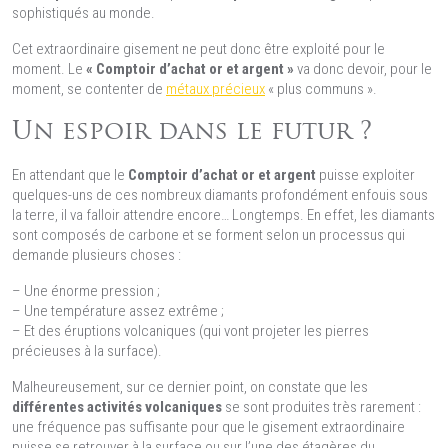
sophistiqués au monde.
Cet extraordinaire gisement ne peut donc être exploité pour le
moment. Le
«
Comptoir d’achat or et argent
»
va donc devoir, pour le
moment, se contenter de
métaux précieux
« plus communs ».
Un espoir dans le futur ?
En attendant que le
Comptoir d’achat or et argent
puisse exploiter
quelques-uns de ces nombreux diamants profondément enfouis sous
la terre, il va falloir attendre encore… Longtemps. En effet, les diamants
sont composés de carbone et se forment selon un processus qui
demande plusieurs choses :
– Une énorme pression ;
– Une température assez extrême ;
– Et des éruptions volcaniques (qui vont projeter les pierres
précieuses à la surface).
Malheureusement, sur ce dernier point, on constate que les
différentes activités volcaniques
se sont produites très rarement :
une fréquence pas suffisante pour que le gisement extraordinaire
puisse se retrouver à la surface ou sur l’une des étagères du