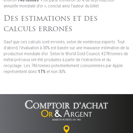
environ
746 tonnes
. « On parle d’environ 30 % de la production
annuelle mondiale d’or », conclut ainsi l’auteur du billet.
Des estimations et des
calculs erronés
Sauf que ces calculs sont erronés, selon de nombreux experts. Tout
d’abord, l’évaluation à 30% est basée sur une mauvaise estimation de la
production mondiale d’or. Selon le World Gold Council, 4278 tonnes de
métal précieux ont été produites à partir de l’extraction et du
recyclage. Les 746 tonnes potentiellement consommées par Apple
représentent donc
17%
et non 30%.