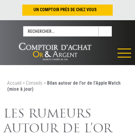
UN COMPTOIR PRÈS DE CHEZ VOUS
Nantes – Jean-Jacques Rousseau
Rechercher :
Nantes – Saint-Pierre
Les Sables-d’Olonne
Tours
La Rochelle
La Roche/Yon
Rennes
Accueil
>
Conseils
>
Bilan autour de l’or de l’Apple Watch
(mise à jour)
LES RUMEURS
AUTOUR DE L’OR