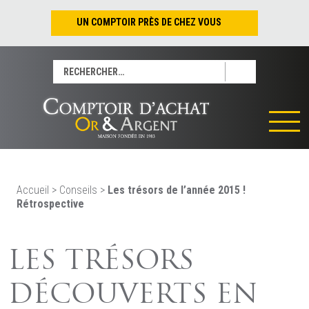
UN COMPTOIR PRÈS DE CHEZ VOUS
Nantes – Jean-Jacques Rousseau
Rechercher :
Nantes – Saint-Pierre
Les Sables-d’Olonne
Tours
La Rochelle
La Roche/Yon
Rennes
Accueil
>
Conseils
>
Les trésors de l’année 2015 !
Rétrospective
LES TRÉSORS
DÉCOUVERTS EN