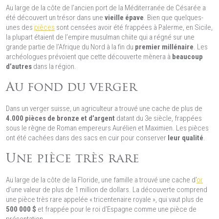
Au large de la côte de l’ancien port de la Méditerranée de Césarée a
été découvert un trésor dans une
vieille épave
. Bien que quelques-
unes des
pièces
sont censées avoir été frappées à Palerme, en Sicile,
la plupart étaient de l’empire musulman chiite qui a régné sur une
grande partie de l’Afrique du Nord à la fin du
premier millénaire
. Les
archéologues prévoient que cette découverte mènera à
beaucoup
d’autres
dans la région.
Au fond du verger
Dans un verger suisse, un agriculteur a trouvé une cache de plus de
4.000 pièces de bronze et d’argent
datant du 3e siècle, frappées
sous le règne de Roman empereurs Aurélien et Maximien. Les pièces
ont été cachées dans des sacs en cuir pour conserver
leur qualité
.
Une pièce très rare
Au large de la côte de la Floride, une famille a trouvé une cache d’
or
d’une valeur de plus de 1 million de dollars. La découverte comprend
une pièce très rare appelée « tricentenaire royale », qui vaut plus de
500 000 $
et frappée pour le roi d’Espagne comme une pièce de