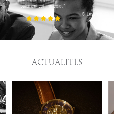
paiement est immédiat.”
rtin
S. Laverne
ACTUALITÉS