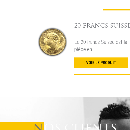
20 FRANCS SUISS
Le 20 francs Suisse est la
pièce en...
VOIR LE PRODUIT
“J’ai particulièrement
apprécié l’ écoute et les
NOS CLIENTS
conseils avisés de mon