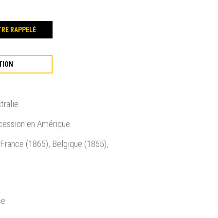
TRE RAPPELÉ
TION
ralie.
écession en Amérique.
, France (1865), Belgique (1865),
ce.