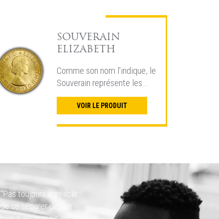
SOUVERAIN
ELIZABETH
Comme son nom l’indique, le
Souverain représente les...
VOIR LE PRODUIT
“Pas toujours agréable
“Super pro e
de se séparer de ses
recommand
bijoux en or mais en
problèmes p