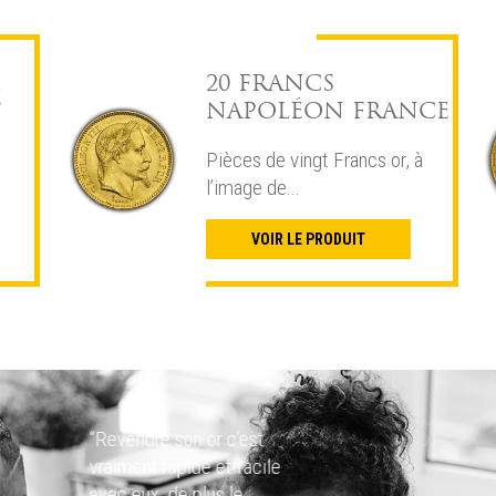
20 FRANCS
E
NAPOLÉON FRANCE
Pièces de vingt Francs or, à
l’image de...
VOIR LE PRODUIT
“Revendre son or c’est
vraiment rapide et facile
avec eux, de plus le