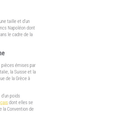
une taille et d’un
rancs Napoléon dont
dans le cadre de la
ne
 pièces émises par
alie, la Suisse et la
que de la Grèce à
t d’un poids
çais
dont elles se
de la Convention de