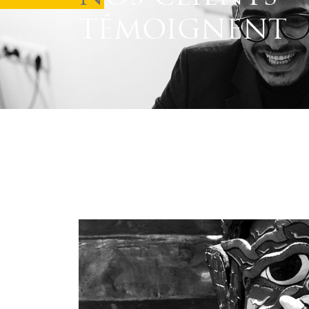
interlocuteur.”
TÉMOIGNENT
J. Hervé
T. Ma