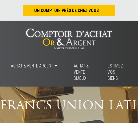
UN COMPTOIR PRÈS DE CHEZ VOUS
Nantes – Jean-Jacques Rousseau
Nantes – Saint-Pierre
Les Sables-d’Olonne
Tours
La Rochelle
ACHAT & VENTE ARGENT
ACHAT &
ESTIMEZ
VENTE
VOS
La Roche/Yon
BIJOUX
BIENS
Rennes
 FRANCS UNION LAT