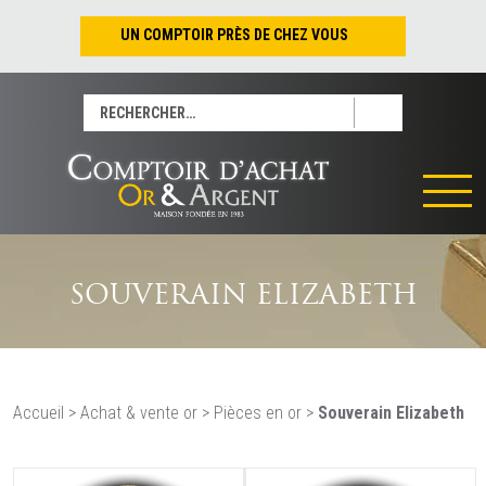
UN COMPTOIR PRÈS DE CHEZ VOUS
Nantes – Jean-Jacques Rousseau
Rechercher :
Nantes – Saint-Pierre
Les Sables-d’Olonne
Tours
La Rochelle
La Roche/Yon
Rennes
SOUVERAIN ELIZABETH
Accueil
>
Achat & vente or
>
Pièces en or
>
Souverain Elizabeth