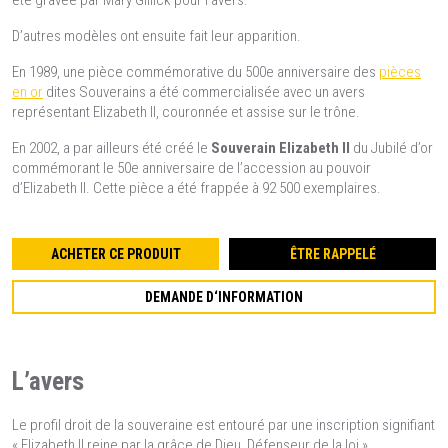
été gravée par Mary Gillick pour l’avers.
D’autres modèles ont ensuite fait leur apparition.
En 1989, une pièce commémorative du 500e anniversaire des
pièces
en or
dites Souverains a été commercialisée avec un avers
représentant Elizabeth II, couronnée et assise sur le trône.
En 2002, a par ailleurs été créé le
Souverain Elizabeth II
du Jubilé d’or
commémorant le 50e anniversaire de l’accession au pouvoir
d’Elizabeth II. Cette pièce a été frappée à 92 500 exemplaires.
ACHETER CE PRODUIT
ÊTRE RAPPELÉ
DEMANDE D‘INFORMATION
L’avers
Le profil droit de la souveraine est entouré par une inscription signifiant
« Elizabeth II reine par la grâce de Dieu, Défenseur de la loi ».