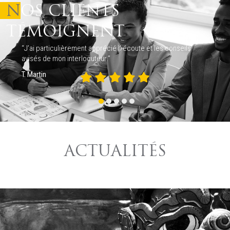
NOS CLIENTS
TÉMOIGNENT
“J’ai particulièrement apprécié l’ écoute et les conseils
avisés de mon interlocuteur.”
T. Martin
ACTUALITÉS