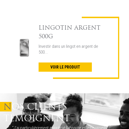
LINGOTIN ARGENT
500G
Investir dans un lingot en argent de
500...
VOIR LE PRODUIT
NOS CLIENTS
TÉMOIGNENT
“J’ai particulièrement apprécié l’ écoute et les conseils