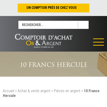
UN COMPTOIR PRÈS DE CHEZ VOUS
Nantes – Jean-Jacques Rousseau
Rechercher :
Nantes – Saint-Pierre
Les Sables-d’Olonne
Tours
La Rochelle
La Roche/Yon
Rennes
10 FRANCS HERCULE
Accueil
>
Achat & vente argent
>
Pièces en argent
>
10 Francs
Hercule