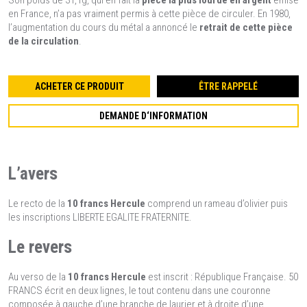
Son poids de 31,1g, qui en fait la
pièce la plus lourde en argent
émise
en France, n’a pas vraiment permis à cette pièce de circuler. En 1980,
l’augmentation du cours du métal a annoncé le
retrait de cette pièce
de la circulation
.
ACHETER CE PRODUIT
ÊTRE RAPPELÉ
DEMANDE D‘INFORMATION
L’avers
Le recto de la
10 francs Hercule
comprend un rameau d’olivier puis
les inscriptions LIBERTE EGALITE FRATERNITE.
Le revers
Au verso de la
10 francs Hercule
est inscrit : République Française. 50
FRANCS écrit en deux lignes, le tout contenu dans une couronne
composée à gauche d’une branche de laurier et à droite d’une