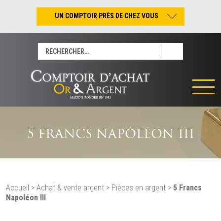
UN COMPTOIR PRÈS DE CHEZ VOUS
Nantes – Jean-Jacques Rousseau
Rechercher :
Nantes – Saint-Pierre
Les Sables-d’Olonne
Tours
La Rochelle
La Roche/Yon
Rennes
5 FRANCS NAPOLÉON III
Accueil
>
Achat & vente argent
>
Pièces en argent
>
5 Francs
Napoléon III