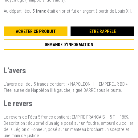
moyen-âge (Philippe VI de Valois).
Au départ l’écu
5 franc
était en or et fut en argent à partir de Louis XIII.
ACHETER CE PRODUIT
ÊTRE RAPPELÉ
DEMANDE D‘INFORMATION
L’avers
L’avers de l’écu 5 francs contient : « NAPOLEON III – EMPEREUR BB »
Tête laurée de Napoléon III à gauche, signé BARRE sous le buste.
Le revers
Le revers de l’écu 5 francs contient : EMPIRE FRANCAIS – 5 F – 1869.
Description : écu orné d’un aigle posé sur un foudre, entouré du collier
de la Légion d’Honneur, posé sur un manteau brochant un sceptre et
une main de justice.