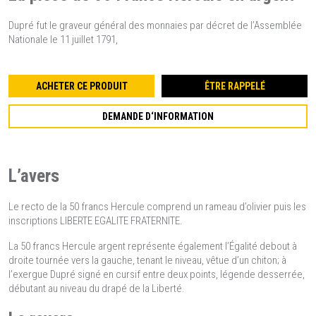
Dupré fut le graveur général des monnaies par décret de l’Assemblée
Nationale le 11 juillet 1791,
ACHETER CE PRODUIT
ÊTRE RAPPELÉ
DEMANDE D‘INFORMATION
L’avers
Le recto de la 50 francs Hercule comprend un rameau d’olivier puis les
inscriptions LIBERTE EGALITE FRATERNITE.
La 50 francs Hercule argent représente également l’Égalité debout à
droite tournée vers la gauche, tenant le niveau, vêtue d’un chiton; à
l’exergue Dupré signé en cursif entre deux points, légende desserrée,
débutant au niveau du drapé de la Liberté.