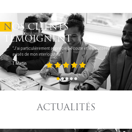
NOS CLIENTS
TÉMOIGNENT
“J’ai particulièrement apprécié l’ écoute et les conseils
avisés de mon interlocuteur.”
T. Martin
ACTUALITÉS