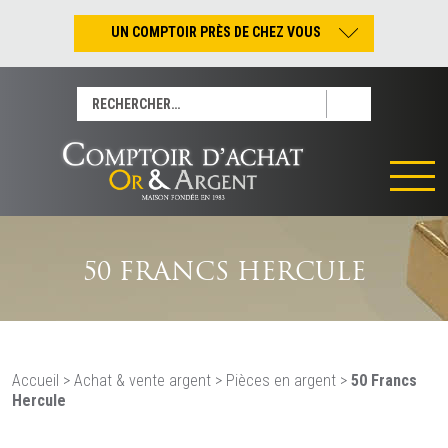
UN COMPTOIR PRÈS DE CHEZ VOUS
Nantes – Jean-Jacques Rousseau
Rechercher :
Nantes – Saint-Pierre
Les Sables-d’Olonne
Tours
La Rochelle
La Roche/Yon
Rennes
50 FRANCS HERCULE
Accueil
>
Achat & vente argent
>
Pièces en argent
>
50 Francs
Hercule