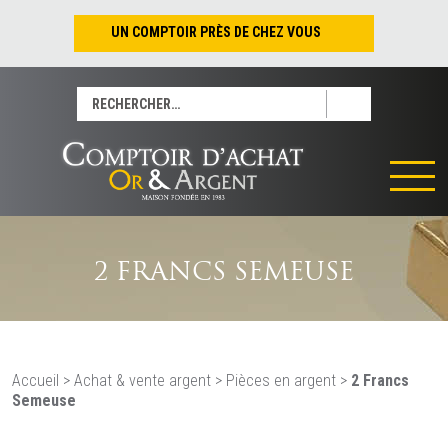
UN COMPTOIR PRÈS DE CHEZ VOUS
Nantes – Jean-Jacques Rousseau
Rechercher :
Nantes – Saint-Pierre
Les Sables-d’Olonne
Tours
La Rochelle
La Roche/Yon
Rennes
2 FRANCS SEMEUSE
Accueil
>
Achat & vente argent
>
Pièces en argent
>
2 Francs
Semeuse