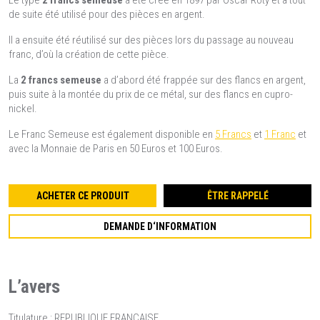
Le type
2 francs semeuse
a été créé en 1897 par Oscar Roty et a tout
de suite été utilisé pour des pièces en argent.
Il a ensuite été réutilisé sur des pièces lors du passage au nouveau
franc, d’où la création de cette pièce.
La
2 francs semeuse
a d’abord été frappée sur des flancs en argent,
puis suite à la montée du prix de ce métal, sur des flancs en cupro-
nickel.
Le Franc Semeuse est également disponible en
5 Francs
et
1 Franc
et
avec la Monnaie de Paris en 50 Euros et 100 Euros.
ACHETER CE PRODUIT
ÊTRE RAPPELÉ
DEMANDE D‘INFORMATION
L’avers
Titulature : REPUBLIQUE FRANCAISE.