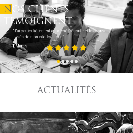
NOS CLIENTS
TÉMOIGNENT
“J’ai particulièrement apprécié l’ écoute et les conseils
avisés de mon interlocuteur.”
T. Martin
ACTUALITÉS